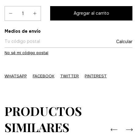
Entregas para el CP:
Medios de envío
Calcular
No sé mi código postal
WHATSAPP
FACEBOOK
TWITTER
PINTEREST
PRODUCTOS
SIMILARES