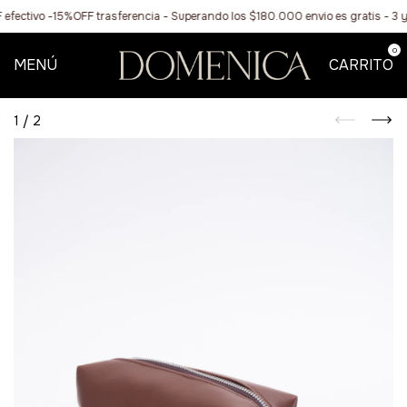
ctivo -15%OFF trasferencia - Superando los $180.000 envio es gratis - 3 y 
0
MENÚ
CARRITO
1
/
2