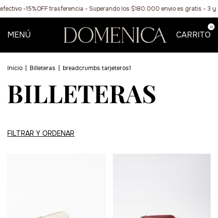
tivo -15%OFF trasferencia - Superando los $180.000 envio es gratis - 3 y 6
0
MENÚ
CARRITO
Inicio
|
Billeteras
|
breadcrumbs.tarjeteros1
BILLETERAS
FILTRAR Y ORDENAR